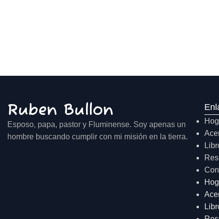
Ruben Bullon
Enl
Hog
Esposo, papa, pastor y Fluminense. Soy apenas un
Ace
hombre buscando cumplir con mi misión en la tierra.
Libr
Res
Con
Hog
Ace
Libr
Res