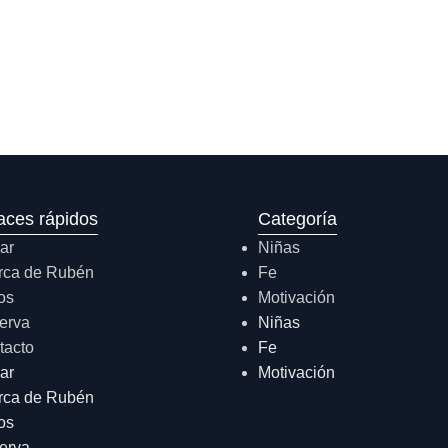
aces rápidos
Categoría
ar
Niñas
rca de Rubén
Fe
os
Motivación
erva
Niñas
tacto
Fe
ar
Motivación
rca de Rubén
os
erva