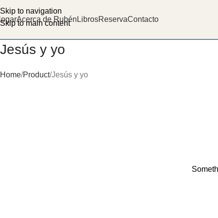
Skip to navigation
ogar
Acerca de Rubén
Libros
Reserva
Contacto
Skip to main content
Jesús y yo
Home
Product
Jesús y yo
Somethi